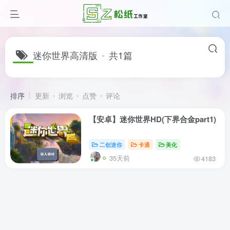
迷你世界高清版
共1篇
排序
更新
浏览
点赞
评论
【安卓】迷你世界HD(下界合金part1)
二创迷你
卡通
美化
35天前
4183