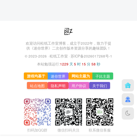
欢迎访问松纸工作室博客，成立于2022年，致力于提
供《迷你世界》二次创作版本资源分享的趣味团队！
© 2023-2026 ·
松纸工作室
·
苏ICP备2026017268号-1
本站勉强运行:
1229
天
5
时
15
分
58
秒
游戏均基于
网站主题为
迷你世界
子比主题
站点地图
隐私声明
用户协议
关于我们
微信扫码关注
联系微信客服
扫码加QQ群