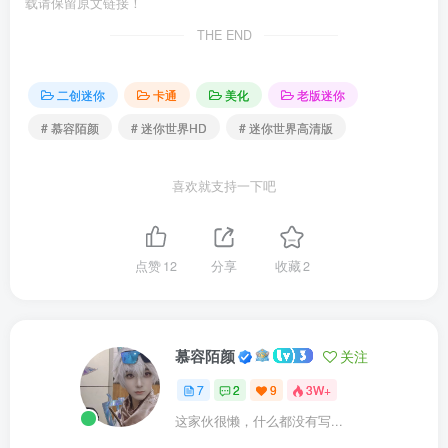
载请保留原文链接！
THE END
二创迷你
卡通
美化
老版迷你
# 慕容陌颜
# 迷你世界HD
# 迷你世界高清版
喜欢就支持一下吧
点赞
12
分享
收藏
2
慕容陌颜
关注
7
2
9
3W+
这家伙很懒，什么都没有写...