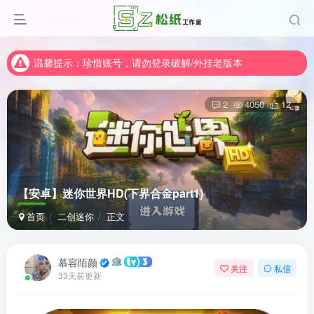
温馨提示：珍惜账号，请勿登录破解/外挂老版本
温馨提示：珍惜账号，请勿登录破解/外挂老版本
温馨提示：珍惜账号，请勿登录破解/外挂老版本
2
4050
12
【安卓】迷你世界HD(下界合金part1)
首页
二创迷你
正文
慕容陌颜
关注
私信
33天前更新