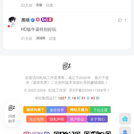
22天前
回复
安徽
黑喵
1
HD版牛逼特别好玩
31天前
回复
局域网
欢迎访问松纸工作室博客，成立于2022年，致力于提
供《迷你世界》二次创作版本资源分享的趣味团队！
© 2023-2026 ·
松纸工作室
·
苏ICP备2026017268号-1
本站勉强运行:
1227
天
18
时
31
分
44
秒
游戏均基于
网站主题为
迷你世界
子比主题
问答
站点地图
隐私声明
用户协议
关于我们
助手