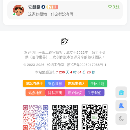
安麒麟
关注
这家伙很懒，什么都没有写...
欢迎访问松纸工作室博客，成立于2022年，致力于提
供《迷你世界》二次创作版本资源分享的趣味团队！
© 2023-2026 ·
松纸工作室
·
苏ICP备2026017268号-1
本站勉强运行:
1230
天
4
时
54
分
26
秒
游戏均基于
网站主题为
迷你世界
子比主题
站点地图
隐私声明
用户协议
关于我们