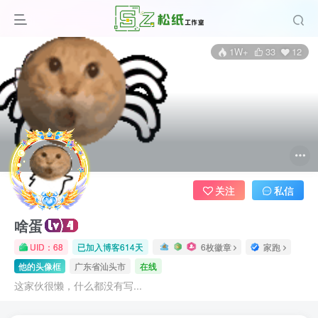
1W+
33
12
关注
私信
啥蛋
UID：68
已加入博客614天
6枚徽章
家跑
他的头像框
广东省汕头市
在线
这家伙很懒，什么都没有写...