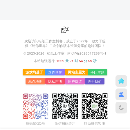
欢迎访问松纸工作室博客，成立于2022年，致力于提
供《迷你世界》二次创作版本资源分享的趣味团队！
© 2023-2026 ·
松纸工作室
·
苏ICP备2026017268号-1
本站勉强运行:
1229
天
21
时
54
分
59
秒
游戏均基于
网站主题为
迷你世界
子比主题
站点地图
隐私声明
用户协议
关于我们
微信扫码关注
联系微信客服
扫码加QQ群