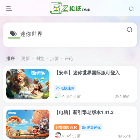
迷你世界
排序
更新
浏览
点赞
评论
【安卓】迷你世界国际服可登入
老版迷你
3个月前
2.8W+
【电脑】新引擎老版本1.41.3
付费阅读
10
老版迷你
4个月前
6516