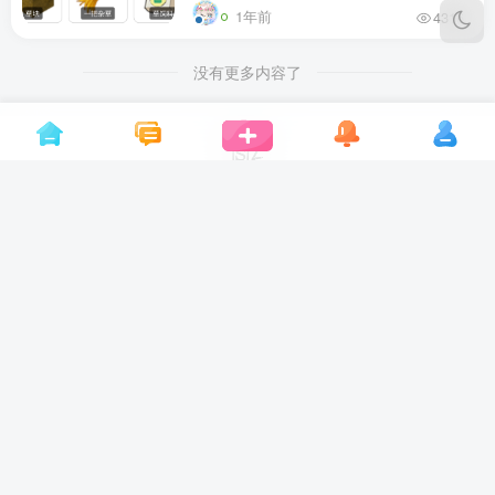
1年前
4316
没有更多内容了
欢迎访问松纸工作室博客，成立于2022年，致力于提
供《迷你世界》二次创作版本资源分享的趣味团队！
© 2023-2026 ·
松纸工作室
·
苏ICP备2026017268号-1
本站勉强运行:
1227
天
17
时
21
分
36
秒
游戏均基于
网站主题为
迷你世界
子比主题
站点地图
隐私声明
用户协议
关于我们