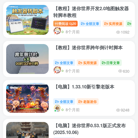
【教程】迷你世界开发2.0地图触发器
转脚本教程
付费阅读
20
全部文章
实用资源
日
8个月前
1092
【教程】迷你世界跨年倒计时脚本
全部文章
实用资源
日常文章
8个月前
630
【电脑】1.33.10新引擎老版本
全部文章
老版迷你
8个月前
9248
【电脑】迷你世界0.53.1版正式发布
(2025.10.06)