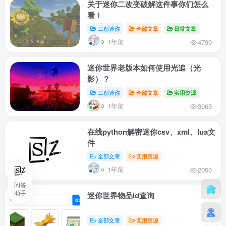
关于迷你二改变破解这件事你们怎么
看！
二创迷你
全部文章
日常文章
1年前
4799
迷你世界老版本如何使用光追（光
影）？
二创迷你
全部文章
实用资源
1年前
3065
在线python解密迷你csv、xml、lua文
件
全部文章
实用资源
1年前
2050
问答
助手
迷你世界物品id查询
全部文章
实用资源