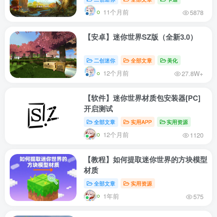
11个月前
5878
【安卓】迷你世界SZ版（全新3.0）
二创迷你
全部文章
美化
12个月前
27.8W+
【软件】迷你世界材质包安装器[PC]
开启测试
全部文章
实用APP
实用资源
12个月前
1120
【教程】如何提取迷你世界的方块模型
材质
全部文章
实用资源
1年前
575