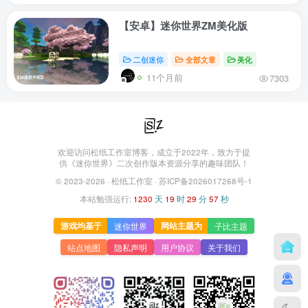
【安卓】迷你世界ZM美化版
二创迷你
全部文章
美化
11个月前
7303
欢迎访问松纸工作室博客，成立于2022年，致力于提
供《迷你世界》二次创作版本资源分享的趣味团队！
© 2023-2026 ·
松纸工作室
·
苏ICP备2026017268号-1
本站勉强运行:
1230
天
19
时
29
分
57
秒
游戏均基于
网站主题为
迷你世界
子比主题
站点地图
隐私声明
用户协议
关于我们