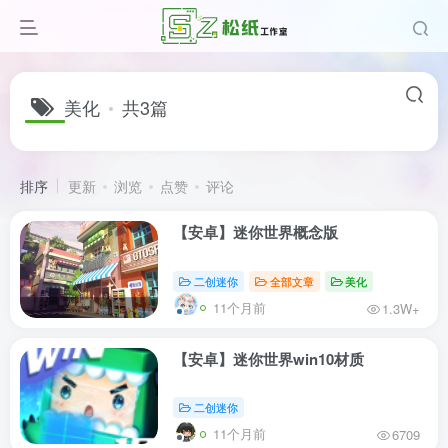
美化
共3篇
排序
更新
浏览
点赞
评论
【安卓】迷你世界概念版
二创迷你
全部文章
美化
11个月前
1.3W+
【安卓】迷你世界win10材质
二创迷你
11个月前
6709