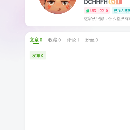
DCHHFH
UID：2210
已加入博客
这家伙很懒，什么都没有写.
文章
0
收藏
0
评论
1
粉丝
0
发布
0