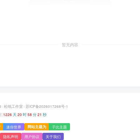
暂无内容
6 ·
松纸工作室
·
苏ICP备2026017268号-1
:
1226
天
20
时
58
分
22
秒
于
网站主题为
迷你世界
子比主题
隐私声明
用户协议
关于我们