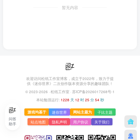
暂无内容
欢迎访问松纸工作室博客，成立于2022年，致力于提
供《迷你世界》二次创作版本资源分享的趣味团队！
© 2023-2026 ·
松纸工作室
·
苏ICP备2026017268号-1
本站勉强运行:
1228
天
12
时
25
分
54
秒
游戏均基于
网站主题为
迷你世界
子比主题
问答
站点地图
隐私声明
用户协议
关于我们
助手