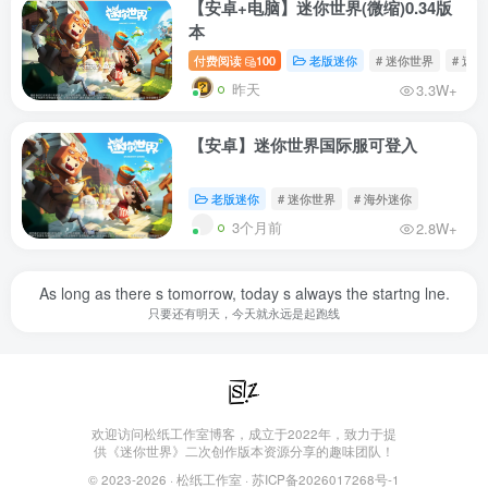
【安卓+电脑】迷你世界(微缩)0.34版
本
付费阅读
100
老版迷你
# 迷你世界
# 迷
昨天
3.3W+
【安卓】迷你世界国际服可登入
老版迷你
# 迷你世界
# 海外迷你
3个月前
2.8W+
As long as there s tomorrow, today s always the startng lne.
只要还有明天，今天就永远是起跑线
欢迎访问松纸工作室博客，成立于2022年，致力于提
供《迷你世界》二次创作版本资源分享的趣味团队！
© 2023-2026 ·
松纸工作室
·
苏ICP备2026017268号-1