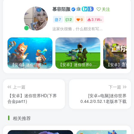
慕容陌颜
关注
7
2
9
3.1W+
这家伙很懒，什么都没有写...
【安卓】迷你世界:随心筑梦园 25.01.07
【安卓】迷你世界0.44优化版 1.8.0(最终版)
上一篇
下一篇
【安卓】迷你世界HD(下界
[安卓+电脑]迷你世界
合金part1)
0.44.2/0.52.1老版本下载
相关推荐