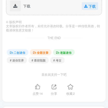
下载
下载
©
版权声明
文章版权归作者所有，未经允许请勿转载。分享是一种传统美德，转
载请保留原文链接！
THE END
二创迷你
全部文章
老版迷你
# 迷你世界
# 慕容陌颜
# 考古
喜欢就支持一下吧
点赞
14
分享
收藏
2