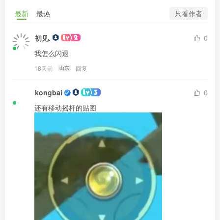
只看作者
最新
最热
初见.
0
我怎么闪退
18天前
回复
山东
kongbai
0
还有移动摇杆的贴图